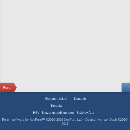
Foren
Elegance (blue)
Deutsch
Kontakt
Hilfe
Nutzungsbedingungen
Style by Arty
Forum software by XenForo™
©2010-2016 XenForo Ltd.
-
Deutsch von xenDach
©2010-
2016